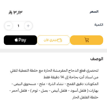
٣٫١٣
السعر
اسحب و افلت الملف هنا
استعراض
الكمية
اشتري الآن
الوصف
لتحضري قطع الدجاج المقرمشة الحارة مع خلطة التغطية للقلي
من اسناد أنتِ بحاجة إلى 14 دقيقة فقط
المكونات: دقيق القمح - نشاء الذرة - ملح - مسحوق البيض -
بهارات ( فلفل أسود - فلفل أبيض - بصل - ثوم ) - فلفل أحمر -
خلطة الفلفل الحار