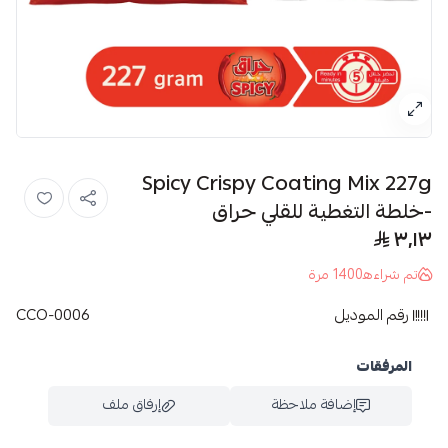
Spicy Crispy Coating Mix 227g
-خلطة التغطية للقلي حراق
٣٫١٣
تم شراءه
1400
مرة
رقم الموديل
CCO-0006
المرفقات
إضافة ملاحظة
إرفاق ملف