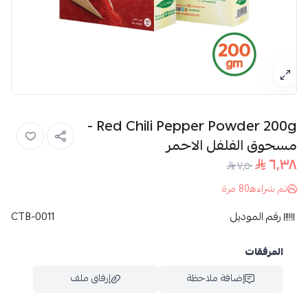
Red Chili Pepper Powder 200g -
مسحوق الفلفل الاحمر
٦٫٣٨
٧٫٥٠
تم شراءه
80
مرة
رقم الموديل
CTB-0011
المرفقات
إضافة ملاحظة
إرفاق ملف