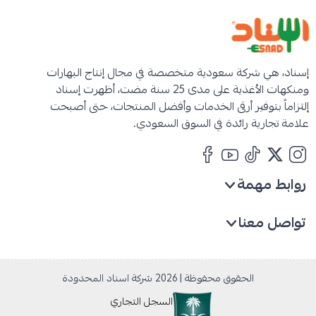
شركة اسناد المحدودة
إسناد، هي شركة سعودية متخصصة في مجال إنتاج البهارات
ومنكهات الأغذية على مدى 25 سنة مضت، أظهرت إسناد
إلتزاماً بتوفير أرقى الخدمات وأفضل المنتجات، حتى أصبحت
علامة تجارية رائدة في السوق السعودي.
روابط مهمة
تواصل معنا
+966530615130
+966530615130
horeca@esnad.com
الحقوق محفوظة | 2026
شركة اسناد المحدودة
السجل التجاري