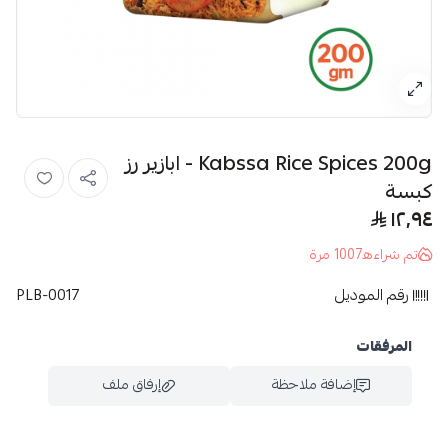
Kabssa Rice Spices 200g - ابازير رز
كبسة
١٢٫٩٤
تم شراءه
1007
مرة
رقم الموديل
PLB-0017
المرفقات
إضافة ملاحظة
إرفاق ملف