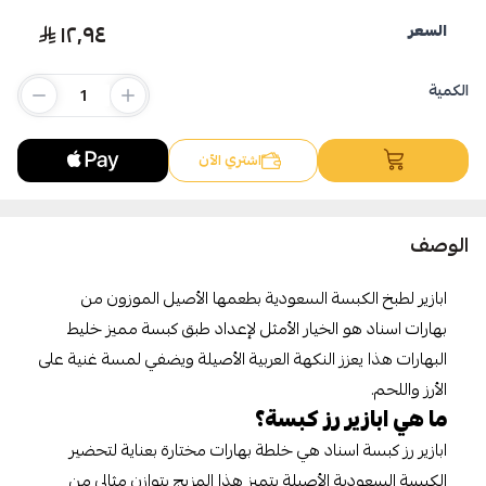
١٢٫٩٤
السعر
اسحب و افلت الملف هنا
استعراض
الكمية
اشتري الآن
الوصف
ابازير لطبخ الكبسة السعودية بطعمها الأصيل الموزون من
بهارات اسناد هو الخيار الأمثل لإعداد طبق كبسة مميز خليط
البهارات هذا يعزز النكهة العربية الأصيلة ويضفي لمسة غنية على
الأرز واللحم.
ما هي ابازير رز كبسة؟
ابازير رز كبسة اسناد هي خلطة بهارات مختارة بعناية لتحضير
الكبسة السعودية الأصيلة يتميز هذا المزيج بتوازن مثالي من