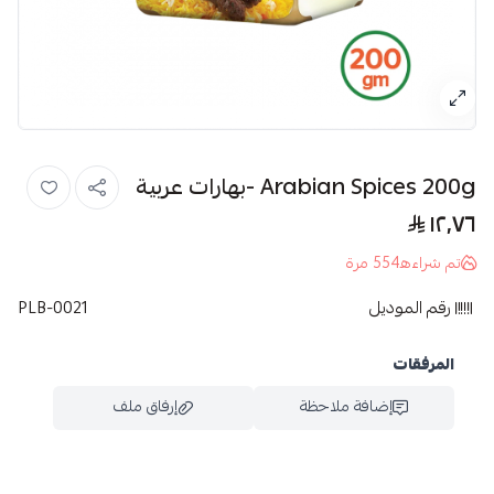
Arabian Spices 200g -بهارات عربية
١٢٫٧٦
تم شراءه
554
مرة
رقم الموديل
PLB-0021
المرفقات
إضافة ملاحظة
إرفاق ملف