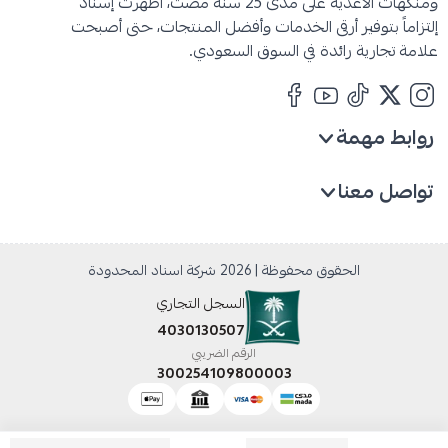
ومنكهات الأغذية على مدى 25 سنة مضت، أظهرت إسناد
إلتزاماً بتوفير أرقى الخدمات وأفضل المنتجات، حتى أصبحت
علامة تجارية رائدة في السوق السعودي.
روابط مهمة
تواصل معنا
+966530615130
+966530615130
horeca@esnad.com
الحقوق محفوظة | 2026
شركة اسناد المحدودة
السجل التجاري
4030130507
الرقم الضريبي
300254109800003